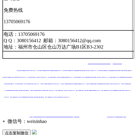
免费热线
13705069176
电话：13705069176
Q Q：3080156412 邮箱：3080156412@qq.com
地址：福州市仓山区仓山万达广场B1区B3-2302
福州南星智能科技有限公司 网址：
www.nxznkj.com
主营：
福州雨棚
,
福州停车棚
,
福州膜结构雨棚
,
福州膜结构看台
,
福州景观棚
,
福建雨棚
,
福建停车棚
,
福建膜结构雨棚
,
福建膜结构
看台
,
福建景观棚
,
南平雨棚
,
南平停车棚
,
南平膜结构雨棚
,
南平
膜结构看台
,
南平景观棚
,
宁德雨棚
,
宁德停车棚
,
宁德膜结构雨
棚
,
宁德膜结构看台
,
宁德景观棚
,莆田雨棚,莆田停车棚,莆
田膜
结构雨棚,莆田膜结构看台,莆田景观棚,龙岩,漳州,三明,泉州,厦
门等城市！
备案号：
闽ICP备2020016298号-1
技术支持：
百诚互联
+
微信号：
weixinhao
点击复制微信