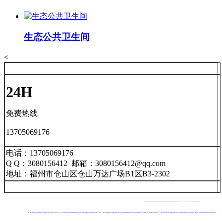
生态公共卫生间
<
24H
免费热线
13705069176
电话：13705069176
Q Q：3080156412 邮箱：3080156412@qq.com
地址：福州市仓山区仓山万达广场B1区B3-2302
福州南星智能科技有限公司 网址：
www.nxznkj.com
主营：
福州雨棚
,
福州停车棚
,
福州膜结构雨棚
,
福州膜结构看台
,
福州景观棚
,
福建雨棚
,
福建停车棚
,
福建膜结构雨棚
,
福建膜结构