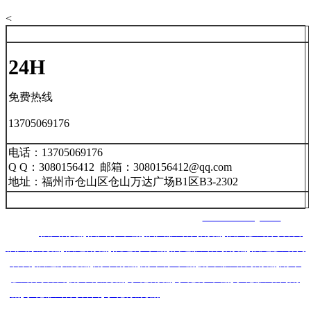
<
24H
免费热线
13705069176
电话：13705069176
Q Q：3080156412 邮箱：3080156412@qq.com
地址：福州市仓山区仓山万达广场B1区B3-2302
福州南星智能科技有限公司 网址：
www.nxznkj.com
主营：
福州雨棚
,
福州停车棚
,
福州膜结构雨棚
,
福州膜结构看台
,
福州景观棚
,
福建雨棚
,
福建停车棚
,
福建膜结构雨棚
,
福建膜结构
看台
,
福建景观棚
,
南平雨棚
,
南平停车棚
,
南平膜结构雨棚
,
南平
膜结构看台
,
南平景观棚
,
宁德雨棚
,
宁德停车棚
,
宁德膜结构雨
棚
,
宁德膜结构看台
,
宁德景观棚
,莆田雨棚,莆田停车棚,莆
田膜
结构雨棚,莆田膜结构看台,莆田景观棚,龙岩,漳州,三明,泉州,厦