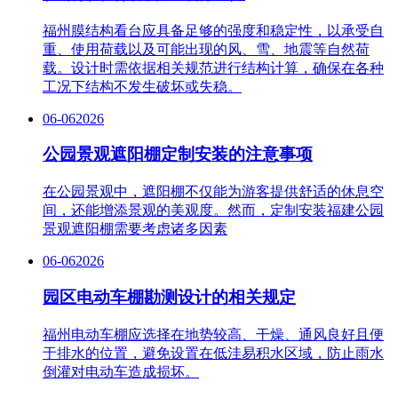
福州膜结构看台应具备足够的强度和稳定性，以承受自
重、使用荷载以及可能出现的风、雪、地震等自然荷
载。设计时需依据相关规范进行结构计算，确保在各种
工况下结构不发生破坏或失稳。
06-06
2026
公园景观遮阳棚定制安装的注意事项
在公园景观中，遮阳棚不仅能为游客提供舒适的休息空
间，还能增添景观的美观度。然而，定制安装福建公园
景观遮阳棚需要考虑诸多因素
06-06
2026
园区电动车棚勘测设计的相关规定
福州电动车棚应选择在地势较高、干燥、通风良好且便
于排水的位置，避免设置在低洼易积水区域，防止雨水
倒灌对电动车造成损坏。