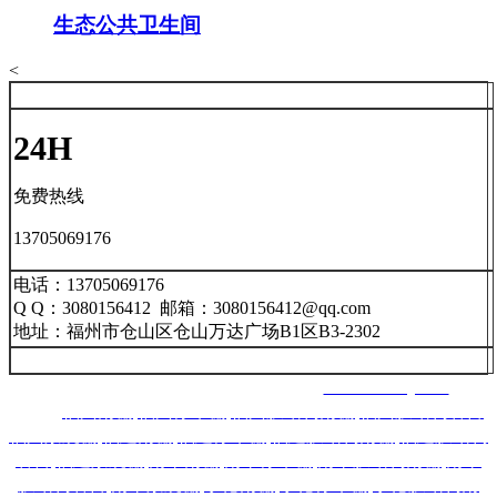
生态公共卫生间
<
24H
免费热线
13705069176
电话：13705069176
Q Q：3080156412 邮箱：3080156412@qq.com
地址：福州市仓山区仓山万达广场B1区B3-2302
福州南星智能科技有限公司 网址：
www.nxznkj.com
主营：
福州雨棚
,
福州停车棚
,
福州膜结构雨棚
,
福州膜结构看台
,
福州景观棚
,
福建雨棚
,
福建停车棚
,
福建膜结构雨棚
,
福建膜结构
看台
,
福建景观棚
,
南平雨棚
,
南平停车棚
,
南平膜结构雨棚
,
南平
膜结构看台
,
南平景观棚
,
宁德雨棚
,
宁德停车棚
,
宁德膜结构雨