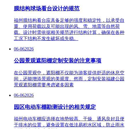
膜结构球场看台设计的规范
福州膜结构看台应具备足够的强度和稳定性，以承受自
重、使用荷载以及可能出现的风、雪、地震等自然荷
载。设计时需依据相关规范进行结构计算，确保在各种
工况下结构不发生破坏或失稳。
06-06
2026
公园景观遮阳棚定制安装的注意事项
在公园景观中，遮阳棚不仅能为游客提供舒适的休息空
间，还能增添景观的美观度。然而，定制安装福建公园
景观遮阳棚需要考虑诸多因素
06-06
2026
园区电动车棚勘测设计的相关规定
福州电动车棚应选择在地势较高、干燥、通风良好且便
于排水的位置，避免设置在低洼易积水区域，防止雨水