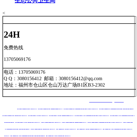
生态公共卫生间
<
24H
免费热线
13705069176
电话：13705069176
Q Q：3080156412 邮箱：3080156412@qq.com
地址：福州市仓山区仓山万达广场B1区B3-2302
福州南星智能科技有限公司 网址：
www.nxznkj.com
主营：
福州雨棚
,
福州停车棚
,
福州膜结构雨棚
,
福州膜结构看台
,
福州景观棚
,
福建雨棚
,
福建停车棚
,
福建膜结构雨棚
,
福建膜结构
看台
,
福建景观棚
,
南平雨棚
,
南平停车棚
,
南平膜结构雨棚
,
南平
膜结构看台
,
南平景观棚
,
宁德雨棚
,
宁德停车棚
,
宁德膜结构雨
棚
,
宁德膜结构看台
,
宁德景观棚
,莆田雨棚,莆田停车棚,莆
田膜