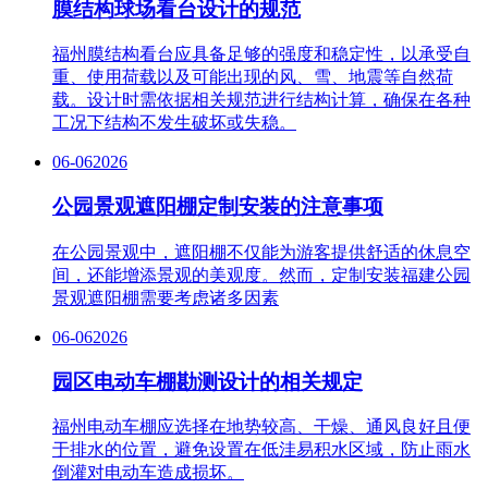
膜结构球场看台设计的规范
福州膜结构看台应具备足够的强度和稳定性，以承受自
重、使用荷载以及可能出现的风、雪、地震等自然荷
载。设计时需依据相关规范进行结构计算，确保在各种
工况下结构不发生破坏或失稳。
06-06
2026
公园景观遮阳棚定制安装的注意事项
在公园景观中，遮阳棚不仅能为游客提供舒适的休息空
间，还能增添景观的美观度。然而，定制安装福建公园
景观遮阳棚需要考虑诸多因素
06-06
2026
园区电动车棚勘测设计的相关规定
福州电动车棚应选择在地势较高、干燥、通风良好且便
于排水的位置，避免设置在低洼易积水区域，防止雨水
倒灌对电动车造成损坏。