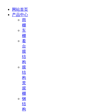
网站首页
产品中心
雨
棚
车
棚
看
台
膜
结
构
膜
结
构
景
观
棚
钢
结
构