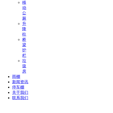
移
动
公
厕
升
降
柱
桥
梁
护
栏
垃
圾
房
雨棚
新闻资讯
停车棚
关于我们
联系我们